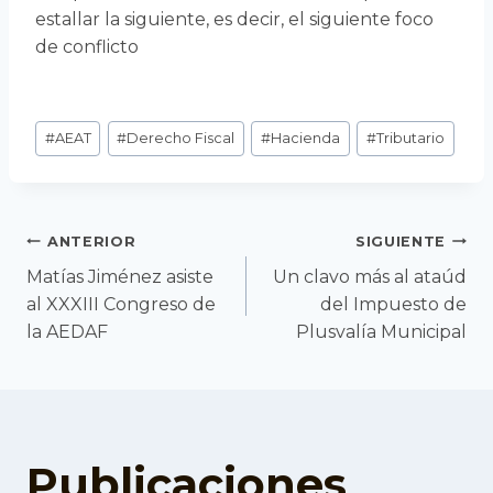
estallar la siguiente, es decir, el siguiente foco
de conflicto
Etiquetas
#
AEAT
#
Derecho Fiscal
#
Hacienda
#
Tributario
de
la
entrada:
Navegación
ANTERIOR
SIGUIENTE
Matías Jiménez asiste
Un clavo más al ataúd
al XXXIII Congreso de
del Impuesto de
de
la AEDAF
Plusvalía Municipal
entradas
Publicaciones